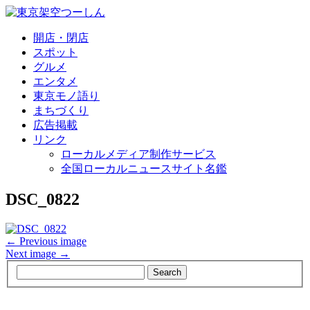
開店・閉店
スポット
グルメ
エンタメ
東京モノ語り
まちづくり
広告掲載
リンク
ローカルメディア制作サービス
全国ローカルニュースサイト名鑑
DSC_0822
← Previous image
Next image →