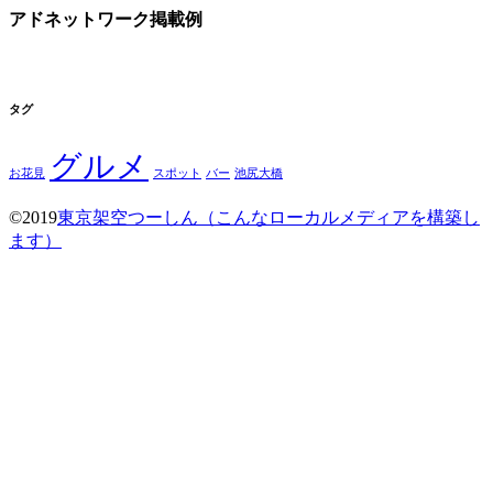
アドネットワーク掲載例
タグ
グルメ
お花見
スポット
バー
池尻大橋
©2019
東京架空つーしん（こんなローカルメディアを構築し
ます）